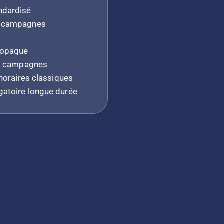
ndardisé
s campagnes
 opaque
ux campagnes
 horaires classiques
atoire longue durée