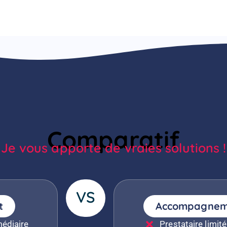
Comparatif
Je vous apporte de vraies solutions !
VS
t
Accompagneme
médiaire
Prestataire limité