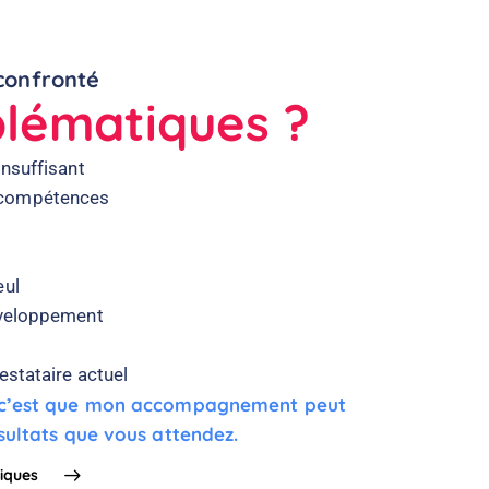
confronté
blématiques ?
insuffisant
 compétences
eul
éveloppement
estataire actuel
z c’est que mon accompagnement peut
ésultats que vous attendez.
iques