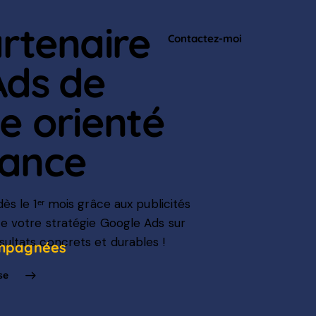
rtenaire
Contactez-moi
Ads de
e orienté
ance
ès le 1ᵉʳ mois grâce aux publicités
e votre stratégie Google Ads sur
ultats concrets et durables !
ompagnées
se