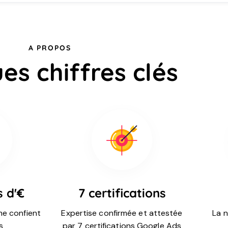
A PROPOS
es chiffres clés
s d'€
7 certifications
me confient
Expertise confirmée et attestée
La 
s
par 7 certifications Google Ads