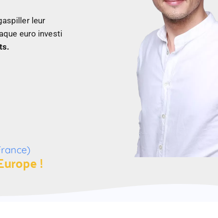
aspiller leur
haque euro investi
ts.
France)
Europe !